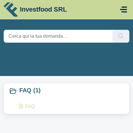
Salta al contenuto principale
Investfood SRL
Home
Domande Frequenti (FAQ)
General
General (1)
Default solution category, feel free to edit or delete it.
FAQ (1)
FAQ